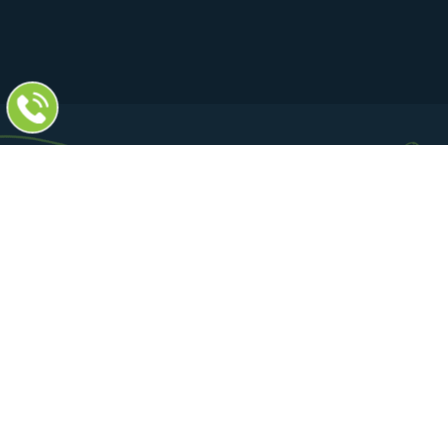
Catering Hamburg & Partyservice Hamburg
Brockdorffstrasse 20
22149 Hamburg (Rahlstedt)
040 / 677 66 62
040 / 675 85 190
info@meyers-partyservice.com