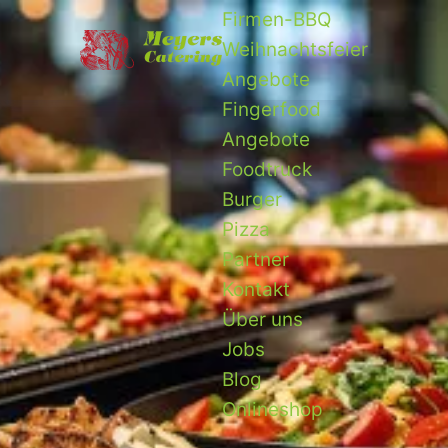
Firmen-BBQ
Weihnachtsfeier
Angebote
Fingerfood
Angebote
Foodtruck
Burger
Pizza
Partner
Kontakt
Über uns
Jobs
Blog
Onlineshop